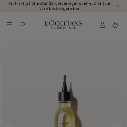
Gå videre
Fri frakt på alle standardleveringer over 450 kr | Se
til
våre bestselgere her
innholdet
Logg
Handlekurv
inn
å videre til
roduktinformasjon