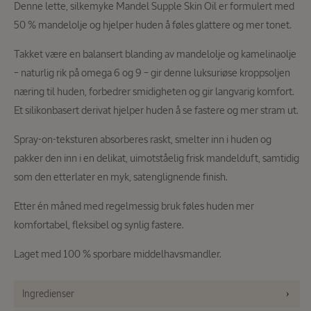
Denne lette, silkemyke Mandel Supple Skin Oil er formulert med
50 % mandelolje og hjelper huden å føles glattere og mer tonet.
Takket være en balansert blanding av mandelolje og kamelinaolje
– naturlig rik på omega 6 og 9 – gir denne luksuriøse kroppsoljen
næring til huden, forbedrer smidigheten og gir langvarig komfort.
Et silikonbasert derivat hjelper huden å se fastere og mer stram ut.
Spray-on-teksturen absorberes raskt, smelter inn i huden og
pakker den inn i en delikat, uimotståelig frisk mandelduft, samtidig
som den etterlater en myk, satenglignende finish.
Etter én måned med regelmessig bruk føles huden mer
komfortabel, fleksibel og synlig fastere.
Laget med 100 % sporbare middelhavsmandler.
Ingredienser