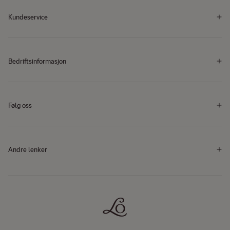
Kundeservice
Bedriftsinformasjon
Følg oss
Facebook
Instagram
YouTube
TikTok
Facebook
Instagram
YouTube
TikTok
Andre lenker​