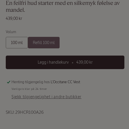
En feilfri hud starter med en silkemyk følelse av
mandel.
Vanlig
439,00 kr
pris
Volum
Last
inn
100 ml
Refill 100 ml
side
på
Scent
Legg i handlekurv
439,00 kr
nytt
Henting tilgjengelig hos
L'Occitane CC Vest
Vanligvis klar på 24 timer
Sjekk tilgjengelighet i andre butikker
SKU: 29HCR100A26