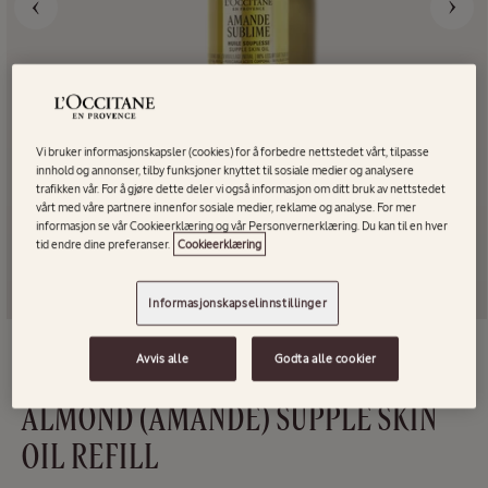
Vi bruker informasjonskapsler (cookies) for å forbedre nettstedet vårt, tilpasse
innhold og annonser, tilby funksjoner knyttet til sosiale medier og analysere
trafikken vår. For å gjøre dette deler vi også informasjon om ditt bruk av nettstedet
vårt med våre partnere innenfor sosiale medier, reklame og analyse. For mer
informasjon se vår Cookieerklæring og vår Personvernerklæring. Du kan til en hver
tid endre dine preferanser.
Cookieerklæring
Informasjonskapselinnstillinger
Åpne
video
Avvis alle
Godta alle cookier
{{
Nyhet & trender
Refill
index
}}
ALMOND (AMANDE) SUPPLE SKIN
OIL REFILL