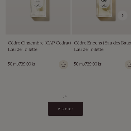
Cèdre Gingembre (CAP Cedrat)
Cèdre Encens (Eau des Baux
Eau de Toilette
Eau de Toilette
Vanlig
50 ml
739,00 kr
Vanlig
50 ml
739,00 kr
pris
pris
av
1
/
4
Vis mer