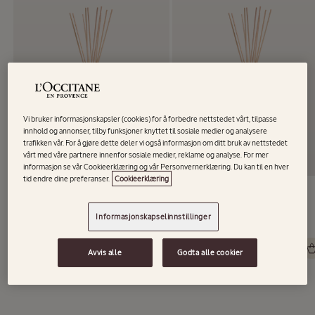
Vi bruker informasjonskapsler (cookies) for å forbedre nettstedet vårt, tilpasse
innhold og annonser, tilby funksjoner knyttet til sosiale medier og analysere
trafikken vår. For å gjøre dette deler vi også informasjon om ditt bruk av nettstedet
vårt med våre partnere innenfor sosiale medier, reklame og analyse. For mer
informasjon se vår Cookieerklæring og vår Personvernerklæring. Du kan til en hver
tid endre dine preferanser.
Cookieerklæring
Lavande Musc Home Diffuser
Néroli Yuzu Home Diffuser
Informasjonskapselinnstillinger
Vanlig
899,00 kr
Vanlig
899,00 kr
Avvis alle
Godta alle cookier
pris
pris