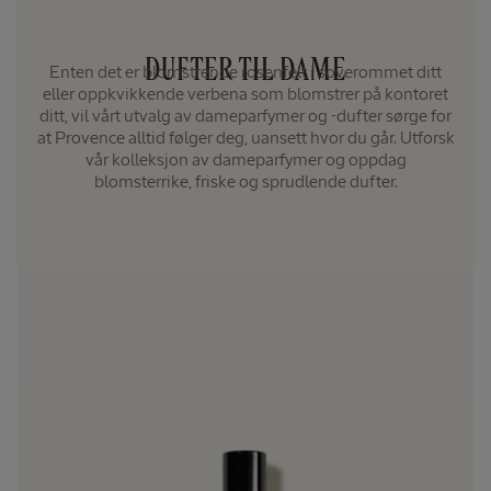
DUFTER TIL DAME
Enten det er blomstrende rosenfelt i soverommet ditt
eller oppkvikkende verbena som blomstrer på kontoret
ditt, vil vårt utvalg av dameparfymer og -dufter sørge for
at Provence alltid følger deg, uansett hvor du går. Utforsk
vår kolleksjon av dameparfymer og oppdag
blomsterrike, friske og sprudlende dufter.