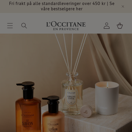
Gå videre
Parfymer
Fri frakt på alle standardleveringer over 450 kr | Se
til
våre bestselgere her
innholdet
Logg
Handlekurv
inn