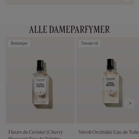
ALLE DAMEPARFYMER
Bestselger
Trender nå
Fleurs de Cerisier (Cherry
Néroli Orchidée Eau de Toile