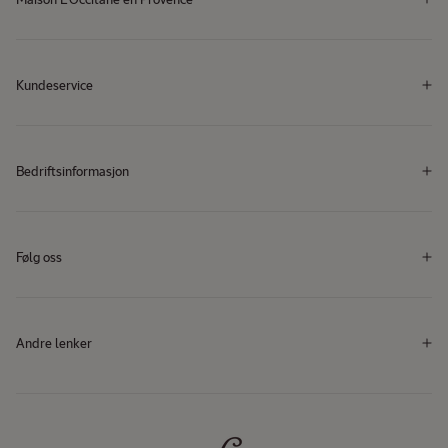
Maison L'Occitane en Provence
Kundeservice
Bedriftsinformasjon
Følg oss
Facebook
Instagram
YouTube
TikTok
Facebook
Instagram
YouTube
TikTok
Andre lenker​