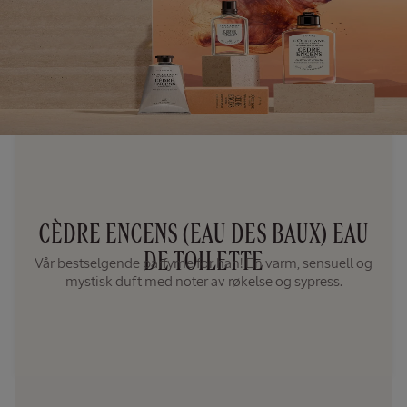
CÈDRE ENCENS (EAU DES BAUX) EAU
DE TOILETTE
Vår bestselgende parfyme for han! En varm, sensuell og
mystisk duft med noter av røkelse og sypress.