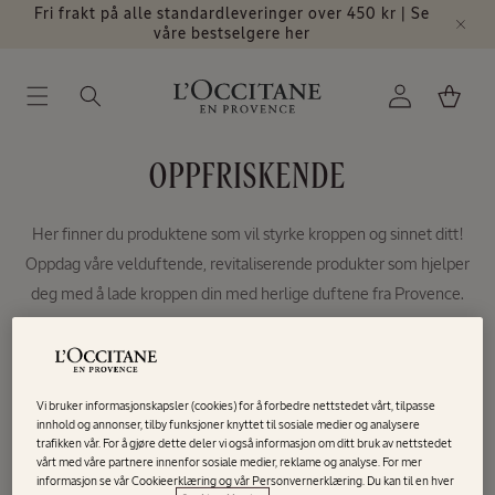
Gå videre
Fri frakt på alle standardleveringer over 450 kr | Se
til
våre bestselgere her
innholdet
Logg
Handlekurv
inn
S
OPPFRISKENDE
A
Her finner du produktene som vil styrke kroppen og sinnet ditt!
M
Oppdag våre velduftende, revitaliserende produkter som hjelper
L
deg med å lade kroppen din med herlige duftene fra Provence.
I
N
0 av 30 produkter
Filtrer og sorter
G
Vi bruker informasjonskapsler (cookies) for å forbedre nettstedet vårt, tilpasse
innhold og annonser, tilby funksjoner knyttet til sosiale medier og analysere
:
trafikken vår. For å gjøre dette deler vi også informasjon om ditt bruk av nettstedet
vårt med våre partnere innenfor sosiale medier, reklame og analyse. For mer
informasjon se vår Cookieerklæring og vår Personvernerklæring. Du kan til en hver