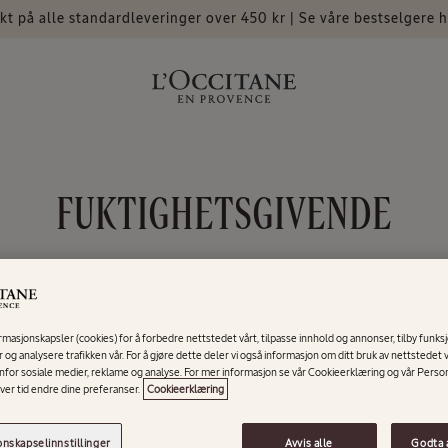
akt på alle standardleveringer over 450 kr | Se våre bestselgere h
S
FUKTIGHETSGIVENDE
A
M
rmasjonskapsler (cookies) for å forbedre nettstedet vårt, tilpasse innhold og annonser, tilby funksj
L
 og analysere trafikken vår. For å gjøre dette deler vi også informasjon om ditt bruk av nettstedet
nfor sosiale medier, reklame og analyse. For mer informasjon se vår Cookieerklæring og vår Pers
hver tid endre dine preferanser.
Cookieerklæring
I
nskapselinnstillinger
Avvis alle
Godta 