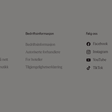
Bedriftsinformasjon
Følg oss
Facebook
Bedriftsinformasjon
Facebook
Instagram
Autoriserte forhandlere
Instagram
å nett
For hoteller
YouTube
YouTube
butikk
Tilgjengelighetserklæring
TikTok
TikTok