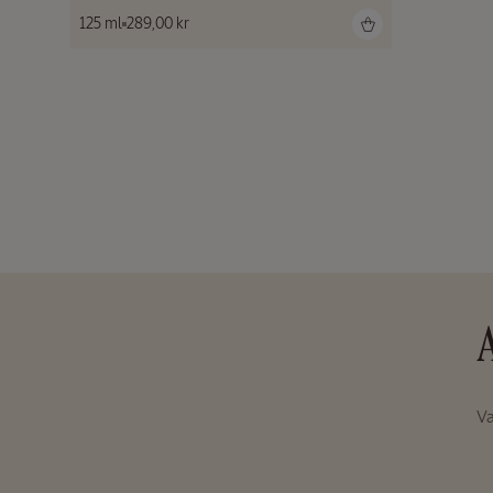
Vanlig
125 ml
289,00 kr
pris
Væ