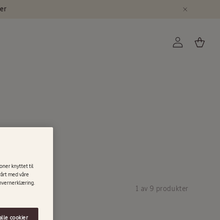
er
Logg
Handlekurv
inn
oner knyttet til
 vårt med våre
onvernerklæring.
1 av 9 produkter
alle cookier