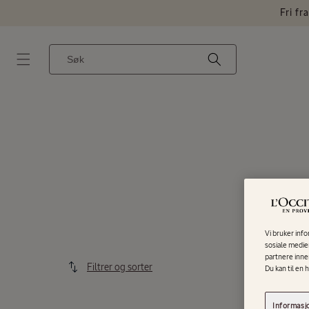
Gå videre
Fri fr
til
innholdet
Et panel med forslag vises etter valideringsknappen mens du fyller ut feltet. Bruk Tab-tasten for å få tilgang til dem.
Vi bruker info
sosiale medier
partnere inne
Filtrer og sorter
Du kan til en 
Informasjo